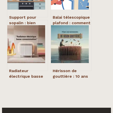
Support pour
Balai télescopique
sopalin : bien
plafond : comment
choisir et installer
bien choisir et
le bon modèle
l’utiliser
chez vous
efficacement
Radiateur
Hérisson de
électrique basse
gouttière : 10 ans
consommation : 30
de protection
% d’économies
garantie et 3
réelles grâce à 3
critères pour
technologies clés
choisir le bon
diamètre