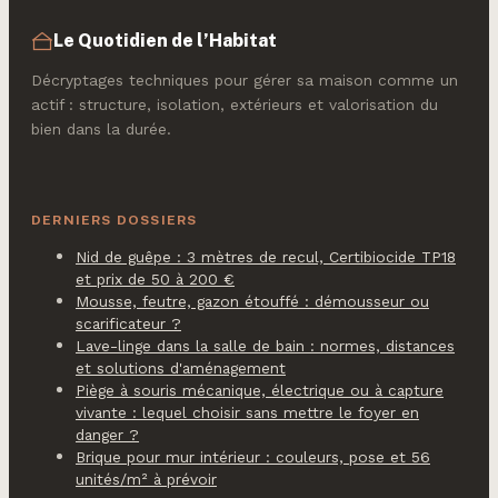
Le Quotidien de l’Habitat
Décryptages techniques pour gérer sa maison comme un
actif : structure, isolation, extérieurs et valorisation du
bien dans la durée.
DERNIERS DOSSIERS
Nid de guêpe : 3 mètres de recul, Certibiocide TP18
et prix de 50 à 200 €
Mousse, feutre, gazon étouffé : démousseur ou
scarificateur ?
Lave-linge dans la salle de bain : normes, distances
et solutions d'aménagement
Piège à souris mécanique, électrique ou à capture
vivante : lequel choisir sans mettre le foyer en
danger ?
Brique pour mur intérieur : couleurs, pose et 56
unités/m² à prévoir