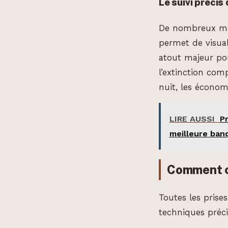
Le suivi préci
De nombreux mod
permet de visual
atout majeur pou
l’extinction com
nuit, les économ
LIRE AUSSI
Pr
meilleure ban
Comment ch
Toutes les prises
techniques préci