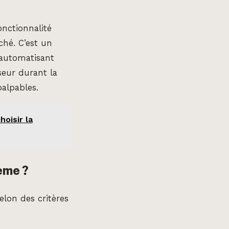
nctionnalité
ché. C’est un
 automatisant
seur durant la
palpables.
hoisir la
ème ?
elon des critères