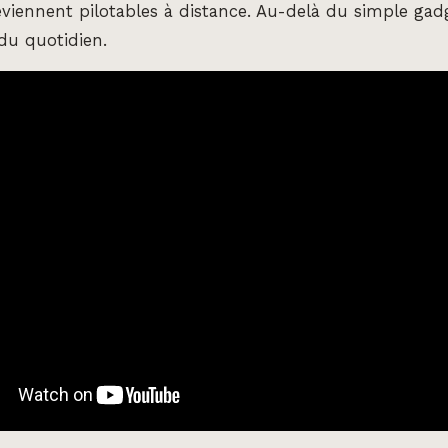
deviennent pilotables à distance. Au-delà du simple gadg
 du quotidien.