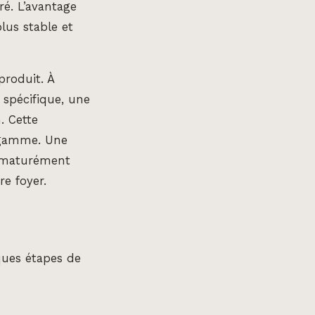
é. L’avantage
lus stable et
produit. À
t spécifique, une
. Cette
e gamme. Une
rématurément
re foyer.
ques étapes de