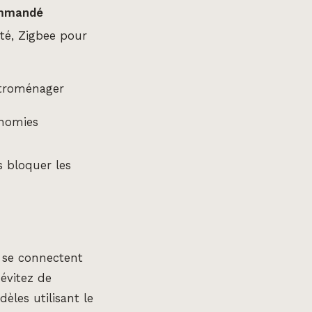
mmandé
ité, Zigbee pour
ctroménager
onomies
 bloquer les
s se connectent
 évitez de
èles utilisant le