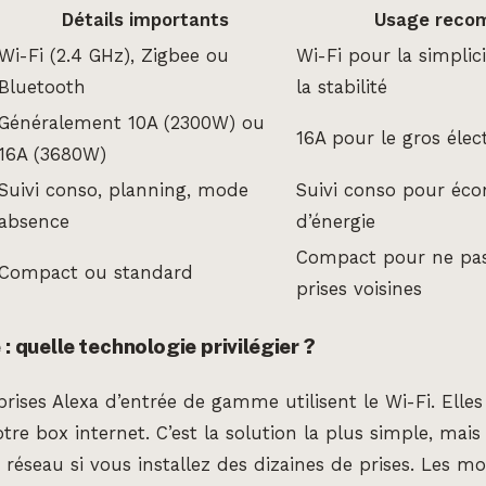
Détails importants
Usage reco
Wi-Fi (2.4 GHz), Zigbee ou
Wi-Fi pour la simplic
Bluetooth
la stabilité
Généralement 10A (2300W) ou
16A pour le gros éle
16A (3680W)
Suivi conso, planning, mode
Suivi conso pour éc
absence
d’énergie
Compact pour ne pas
Compact ou standard
prises voisines
 : quelle technologie privilégier ?
prises Alexa d’entrée de gamme utilisent le Wi-Fi. Elle
tre box internet. C’est la solution la plus simple, mais
réseau si vous installez des dizaines de prises. Les mod