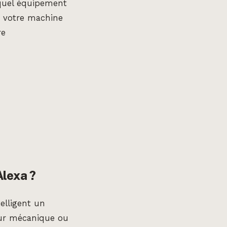
 quel équipement
r votre machine
re
Alexa ?
telligent un
eur mécanique ou