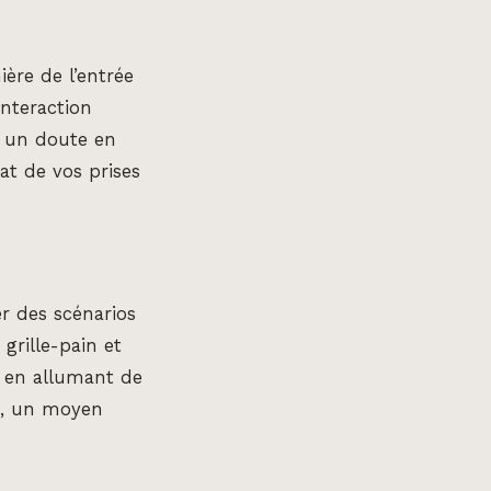
ère de l’entrée
interaction
z un doute en
tat de vos prises
r des scénarios
grille-pain et
e en allumant de
t, un moyen