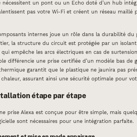
e nécessitent un pont ou un Echo doté d’un hub intégr
alentissent pas votre Wi-Fi et créent un réseau maillé p
omposants internes joue un rôle dans la durabilité du 
îtier, la structure du circuit est protégée par un isolan
qui empêche les arcs électriques en cas de surtension
ible différencie une prise certifiée d’un modèle bas d
 thermique garantit que le plastique ne jaunira pas p
a chaleur, assurant ainsi une sécurité optimale pour vot
stallation étape par étape
’une prise Alexa est conçue pour être simple, mais quel
icielle sont nécessaires pour une intégration parfaite.
chement et mise en mode appairage