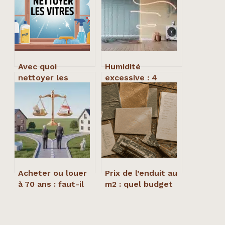
Avec quoi
Humidité
nettoyer les
excessive : 4
vitres : méthodes
signes d’alerte et
simples et
nos solutions
produits efficaces
naturelles pour
assainir votre
intérieur
Acheter ou louer
Prix de l’enduit au
à 70 ans : faut-il
m2 : quel budget
privilégier la
prévoir selon vos
sécurité
travaux ?
patrimoniale, la