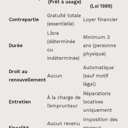
(Prêt à usage)
(Loi 1989)
Gratuité totale
Contrepartie
Loyer financier
(essentielle)
Libre
Minimum 3
(déterminée
Durée
ans (personne
ou
physique)
indéterminée)
Automatique
Droit au
Aucun
(sauf motif
renouvellement
légal)
Réparations
À la charge de
Entretien
locatives
l’emprunteur
uniquement
Imposition des
Aucun revenu
Fiscalité
revenus