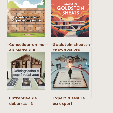
Consolider un mur
Goldstein sheats :
en pierre qui
chef-d’œuvre
penche :
organique de john
méthodes fiables
lautner à los
et erreurs à éviter
angeles
Entreprise de
Expert d’assuré
débarras : 3
ou expert
modes de
d’assurance :