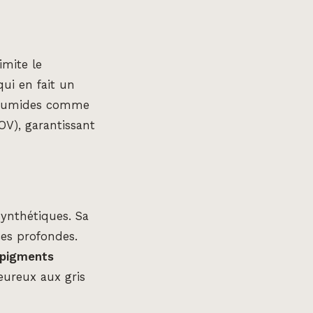
imite le
ui en fait un
s humides comme
OV), garantissant
synthétiques. Sa
ces profondes.
pigments
eureux aux gris