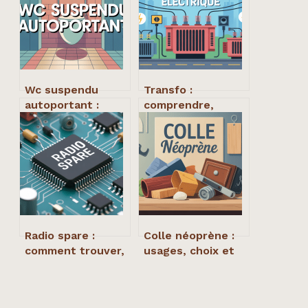
Wc suspendu
Transfo :
autoportant :
comprendre,
guide complet
choisir et
pour bien choisir
dimensionner un
et installer
transformateur
électrique
Radio spare :
Colle néoprène :
comment trouver,
usages, choix et
choisir et
bonnes pratiques
remplacer vos
d’un collage
pièces
durable