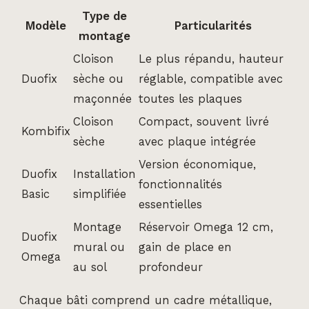
Type de
Modèle
Particularités
montage
Cloison
Le plus répandu, hauteur
Duofix
sèche ou
réglable, compatible avec
maçonnée
toutes les plaques
Cloison
Compact, souvent livré
Kombifix
sèche
avec plaque intégrée
Version économique,
Duofix
Installation
fonctionnalités
Basic
simplifiée
essentielles
Montage
Réservoir Omega 12 cm,
Duofix
mural ou
gain de place en
Omega
au sol
profondeur
Chaque bâti comprend un cadre métallique,