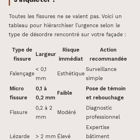
Toutes les fissures ne se valent pas. Voici un
tableau pour hiérarchiser l’urgence selon le
type de désordre rencontré sur votre façade :
Type de
Risque
Action
Largeur
fissure
immédiat
recommandée
< 0,1
Surveillance
Faïençage
Esthétique
mm
simple
Micro
0,1 à
Pose de témoin
Faible
fissure
0,2 mm
et rebouchage
0,2 à 2
Diagnostic
Fissure
Modéré
mm
professionnel
Expertise
Lézarde
> 2 mm
Élevé
bâtiment