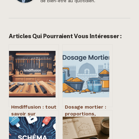
de bien-être au quotidien.
Articles Qui Pourraient Vous Intéresser :
Hmdiffusion : tout
Dosage mortier :
savoir sur
proportions,
l’enseigne, le site
méthodes et
et les alternatives
conseils pour un
résultat fiable