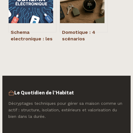
Schema
Domotique : 4
electronique : les
scénarios
bases
d’automatisation
essentielles pour
pour sécuriser
lire et réaliser vos
son logement et
circuits
réduire ses
factures d’énergie
Le Quotidien de l’Habitat
Décryptages techniques pour gérer sa maison comme un
actif : structure, isolation, extérieurs et valorisation du
bien dans la durée.