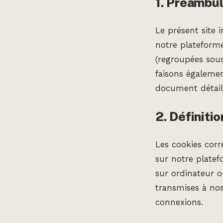
1. Préambu
Le présent site i
notre plateforme
(regroupées sous 
faisons égalemen
document détaill
2. Définitio
Les cookies corr
sur notre platef
sur ordinateur o
transmises à nos
connexions.