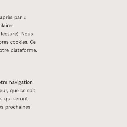
-après par «
laires
 lecture). Nous
pres cookies. Ce
otre plateforme.
otre navigation
ur, que ce soit
s qui seront
vos prochaines