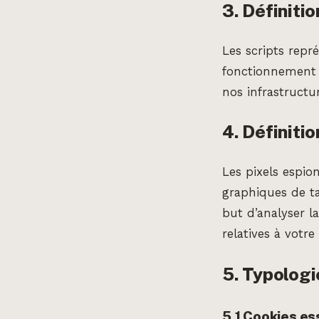
3. Définitio
Les scripts rep
fonctionnement e
nos infrastructu
4. Définitio
Les pixels espio
graphiques de ta
but d’analyser l
relatives à votre
5. Typologi
5.1 Cookies es