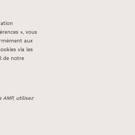
mation
férences », vous
nformément aux
ookies via les
l de notre
 AMP, utilisez