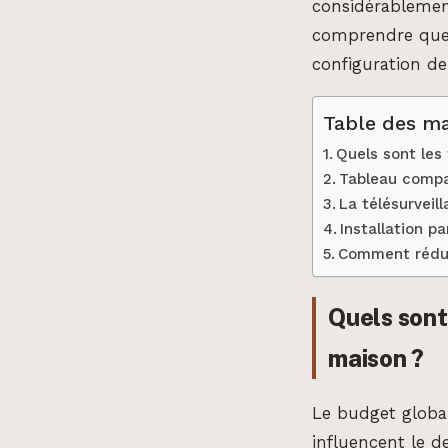
considérablement
comprendre que 
configuration de
Table des ma
Quels sont les
Tableau compar
La télésurveil
Installation pa
Comment rédui
Quels sont
maison ?
Le budget global
influencent le d