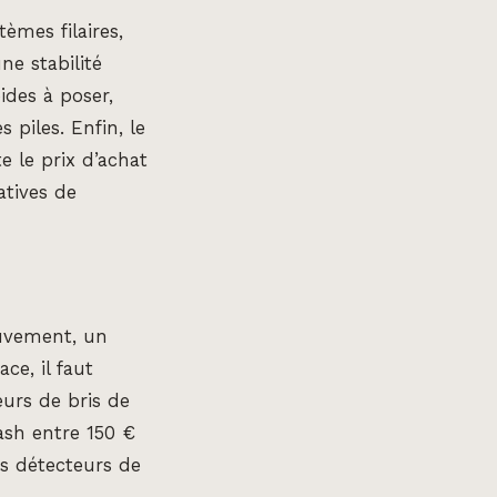
èmes filaires,
ne stabilité
ides à poser,
iles. Enfin, le
e le prix d’achat
atives de
uvement, un
ce, il faut
eurs de bris de
lash entre 150 €
es détecteurs de