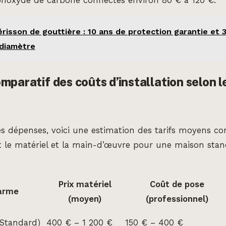
oxyde de carbone connectés environ 80 € à 120 €.
risson de gouttière : 10 ans de protection garantie et 3
 diamètre
mparatif des coûts d’installation selon l
les dépenses, voici une estimation des tarifs moyens co
t le matériel et la main-d’œuvre pour une maison stan
Prix matériel
Coût de pose
larme
(moyen)
(professionnel)
(Standard)
400 € – 1 200 €
150 € – 400 €