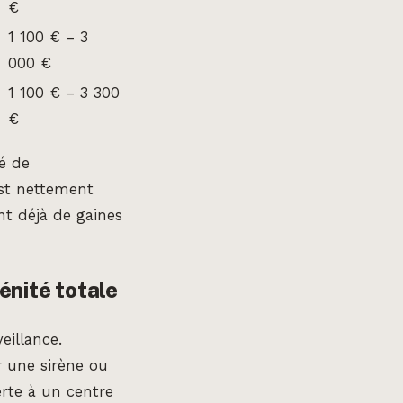
€
1 100 € – 3
000 €
1 100 € – 3 300
€
té de
est nettement
nt déjà de gaines
énité totale
eillance.
 une sirène ou
erte à un centre