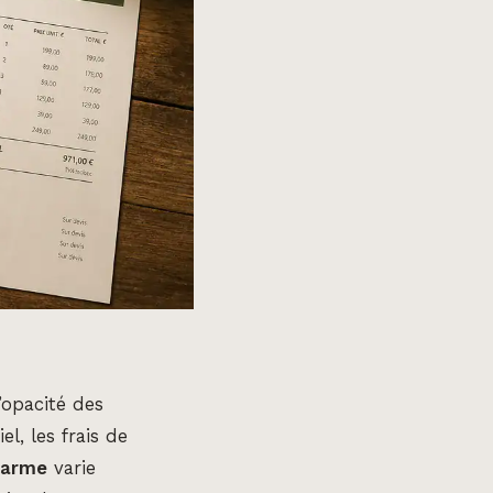
’opacité des
l, les frais de
larme
varie