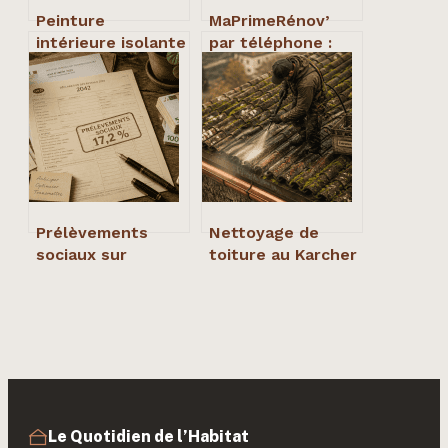
Peinture
MaPrimeRénov’
intérieure isolante
par téléphone :
thermique : guide
comment joindre
complet pour bien
un conseiller,
choisir
préparer votre
dossier et éviter
les erreurs ?
Prélèvements
Nettoyage de
sociaux sur
toiture au Karcher
revenus fonciers :
: pourquoi ce
17,2 % de charge
geste peut ruiner
et 6,8 % de
votre couverture
déduction fiscale
Le Quotidien de l’Habitat