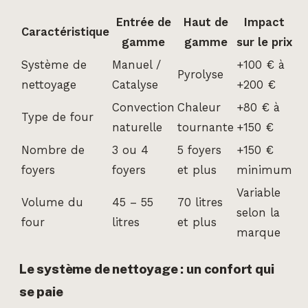
Entrée de
Haut de
Impact
Caractéristique
gamme
gamme
sur le prix
Système de
Manuel /
+100 € à
Pyrolyse
nettoyage
Catalyse
+200 €
Convection
Chaleur
+80 € à
Type de four
naturelle
tournante
+150 €
Nombre de
3 ou 4
5 foyers
+150 €
foyers
foyers
et plus
minimum
Variable
Volume du
45 – 55
70 litres
selon la
four
litres
et plus
marque
Le système de nettoyage : un confort qui
se paie