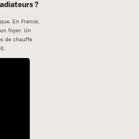
adiateurs ?
ique. En France,
un foyer. Un
es de chauffe
t.