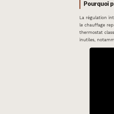
Pourquoi p
La régulation in
le chauffage re
thermostat clas
inutiles, notamm