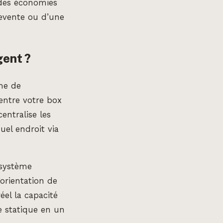
 des économies
revente ou d’une
gent ?
me de
 entre votre box
entralise les
el endroit via
 système
’orientation de
éel la capacité
e statique en un