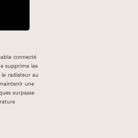
mable connecté
me supprime les
 le radiateur au
 maintenir une
iques surpasse
rature