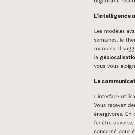
organisme réacti
L’intelligence 
Les modèles avan
semaines, le the
manuels. Il sugg
la
géolocalisati
vous vous éloign
La communicatio
L’interface utili
Vous recevez des
énergivores. En
fenêtre ouverte
concerné pour évi