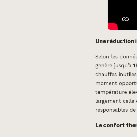
Une réduction 
Selon les donnée
génère jusqu’à
1
chauffes inutile
moment opportun 
température élev
largement celle 
responsables de
Le confort the