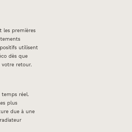
t les premières
ustements
ositifs utilisent
éco dès que
votre retour.
n temps réel.
les plus
ture due à une
radiateur