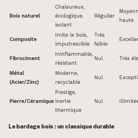
Chaleureux,
Moyenn
Bois naturel
écologique,
Régulier
haute
isolant
Imite le bois,
Très
Composite
Excelle
imputrescible
faible
Ininflammable,
Fibrociment
Nul
Très él
résistant
Métal
Moderne,
Nul
Excepti
(Acier/Zinc)
recyclable
Prestige,
Pierre/Céramique
inertie
Nul
Illimité
thermique
Le bardage bois : un classique durable