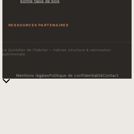
bonne taille de bois
RESSOURCES PARTENAIRES
Le Quotidien de l’Habitat
— habitat, structure & valorisation
patrimoniale
Mentions légales
Politique de confidentialité
Contact
Retour
en
haut