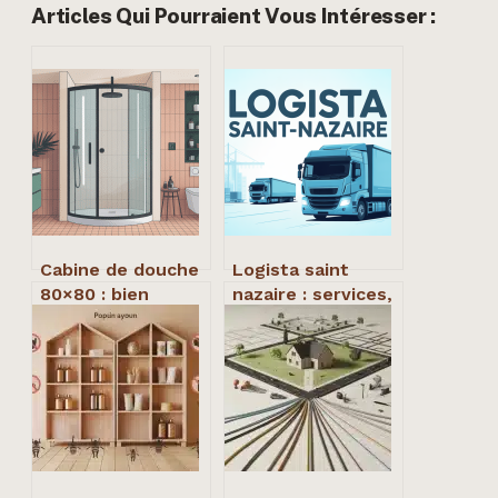
Articles Qui Pourraient Vous Intéresser :
Cabine de douche
Logista saint
80×80 : bien
nazaire : services,
choisir sans
horaires et
sacrifier le
contacts du
confort
centre