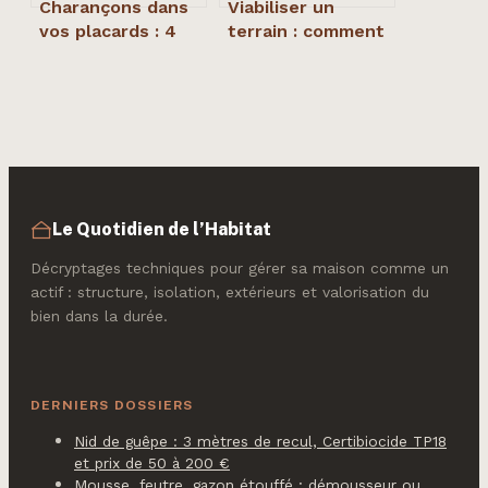
Charançons dans
Viabiliser un
vos placards : 4
terrain : comment
méthodes
éviter que la
naturelles pour
distance aux
éradiquer
réseaux ne fasse
l’invasion sans
exploser votre
produits
budget
chimiques
Le Quotidien de l’Habitat
Décryptages techniques pour gérer sa maison comme un
actif : structure, isolation, extérieurs et valorisation du
bien dans la durée.
DERNIERS DOSSIERS
Nid de guêpe : 3 mètres de recul, Certibiocide TP18
et prix de 50 à 200 €
Mousse, feutre, gazon étouffé : démousseur ou