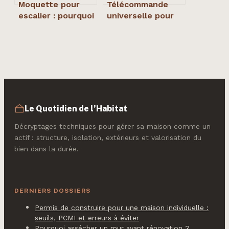
Moquette pour
Télécommande
escalier : pourquoi
universelle pour
le mélange 80%
portail : évitez
laine et 20%
l’erreur de
polyamide est le
fréquence qui
choix ultime
rend votre achat
inutile
Le Quotidien de l’Habitat
Décryptages techniques pour gérer sa maison comme un
actif : structure, isolation, extérieurs et valorisation du
bien dans la durée.
DERNIERS DOSSIERS
Permis de construire pour une maison individuelle :
seuils, PCMI et erreurs à éviter
Pourquoi assécher un mur avant rénovation ?