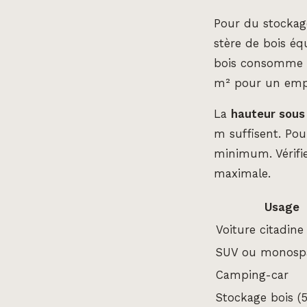
Pour du stockage
stère de bois éq
bois consomme gé
m² pour un empi
La
hauteur sous
m suffisent. Po
minimum. Vérifie
maximale.
Usage
Voiture citadine
SUV ou monosp
Camping-car
Stockage bois (5