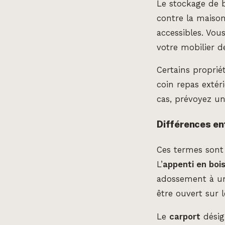
Le stockage de b
contre la maison
accessibles. Vou
votre mobilier d
Certains proprié
coin repas extér
cas, prévoyez un
Différences en
Ces termes sont 
L’
appenti en boi
adossement à un
être ouvert sur 
Le
carport
désig