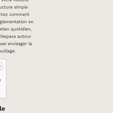
ucture simple
vrirez comment
églementation en
etien quotidien,
 l’espace autour
ssi envisager la
uillage.
e
le