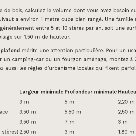
 de bois, calculez le volume dont vous avez besoin s
uivaut à environ 1 mètre cube bien rangé. Une famille 
néralement entre 5 et 10 stères par an, soit une surf
lage sur 1,50 m de hauteur.
 plafond
mérite une attention particulière. Pour un usa
ur un camping-car ou un fourgon aménagé, montez à 
z aussi les règles d’urbanisme locales qui fixent parfo
Largeur minimale
Profondeur minimale
Hauteu
3 m
5 m
2,20 m
ace
3,50 m
5,50 m
2,50 m
3,50 m
7 m
3 m
 stères)
2,50 m
3 m
1,80 m