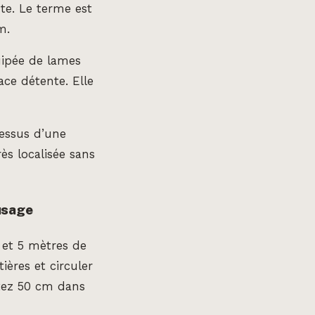
te. Le terme est
m.
uipée de lames
ace détente. Elle
essus d’une
ès localisée sans
 usage
et 5 mètres de
ières et circuler
tez 50 cm dans