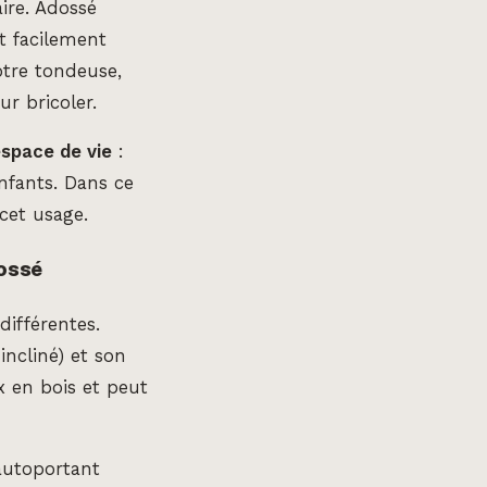
ire. Adossé
t facilement
otre tondeuse,
r bricoler.
espace de vie
:
nfants. Dans ce
cet usage.
dossé
différentes.
incliné) et son
 en bois et peut
autoportant