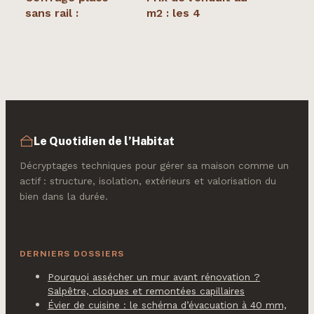
sans rail :
m2 : les 4
méthodes fiables
facteurs qui font
et astuces de pro
varier votre devis
de 30 %
Le Quotidien de l’Habitat
Décryptages techniques pour gérer sa maison comme un
actif : structure, isolation, extérieurs et valorisation du
bien dans la durée.
DERNIERS DOSSIERS
Pourquoi assécher un mur avant rénovation ?
Salpêtre, cloques et remontées capillaires
Évier de cuisine : le schéma d’évacuation à 40 mm,