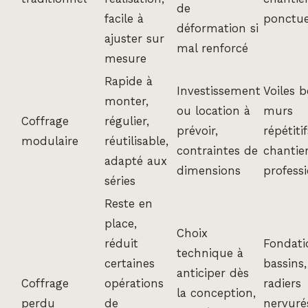
de
facile à
ponctue
déformation si
ajuster sur
mal renforcé
mesure
Rapide à
Investissement
Voiles b
monter,
ou location à
murs
Coffrage
régulier,
prévoir,
répétitif
modulaire
réutilisable,
contraintes de
chantie
adapté aux
dimensions
profess
séries
Reste en
place,
Choix
réduit
Fondati
technique à
certaines
bassins,
anticiper dès
Coffrage
opérations
radiers
la conception,
perdu
de
nervuré