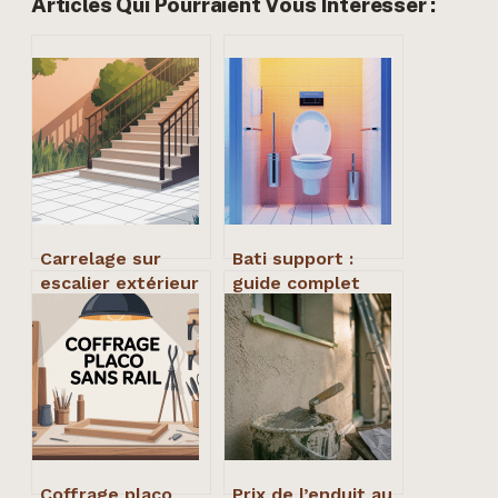
Articles Qui Pourraient Vous Intéresser :
Carrelage sur
Bati support :
escalier extérieur
guide complet
: réussir un
pour bien choisir
revêtement
et installer
durable et
sécurisé
Coffrage placo
Prix de l’enduit au