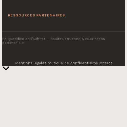
RESSOURCES PARTENAIRES
Le Quotidien de l’Habitat
— habitat, structure & valorisation
patrimoniale
Mentions légales
Politique de confidentialité
Contact
Retour
en
haut