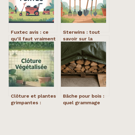
Fuxtec avis : ce
Sterwins : tout
qu’il faut vraiment
savoir sur la
savoir avant
marque, les
d’acheter
produits et leur
fiabilité
Clôture et plantes
Bâche pour bois :
grimpantes :
quel grammage
choisir les
choisir pour
variétés adaptées
protéger vos
pour un brise-vue
stères sans
durable
étouffer le