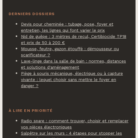
DERNIERS DOSSIERS
Devis pour cheminée : tubage, pose, foyer et
entretien, les lignes qui font varier le prix
Nid de guêpe : 3 mètres de recul, Certibiocide TP18
et prix de 50 à 200 €
Mousse, feutre, gazon étouffé : démousseur ou
scarificateur ?
Lave-linge dans la salle de bain : normes, distances
et solutions d'aménagement
Piège à souris mécanique, électrique ou à capture
vivante : lequel choisir sans mettre le foyer en
danger ?
À LIRE EN PRIORITÉ
Radio spare : comment trouver, choisir et remplacer
vos pièces électroniques
Salpêtre sur les murs : 4 étapes pour stopper les