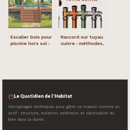
à la maison
Escalier bois pour
Raccord sur tuyau
piscine hors sol :
cuivre : méthodes,
guide complet
choix et erreurs à
pour bien choisir
éviter
Le Quotidien de l’Habitat
Décryptages techniques pour gérer sa maison comme un
actif : structure, isolation, extérieurs et valorisation du
bien dans la durée.