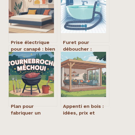
Prise électrique
Furet pour
pour canapé : bien
déboucher :
choisir et installer
choisir et utiliser
sans erreur
l’outil efficace
pour canalisations
Plan pour
Appenti en bois :
fabriquer un
idées, prix et
tournebroche
conseils pour bien
méchoui maison :
le concevoir
guide complet