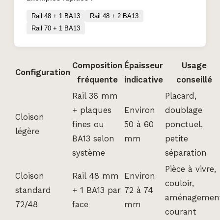
Rail 48 + 1 BA13
Rail 48 + 2 BA13
Rail 70 + 1 BA13
Composition
Épaisseur
Usage
Configuration
fréquente
indicative
conseillé
Rail 36 mm
Placard,
+ plaques
Environ
doublage
Cloison
fines ou
50 à 60
ponctuel,
légère
BA13 selon
mm
petite
système
séparation
Pièce à vivre,
Cloison
Rail 48 mm
Environ
couloir,
standard
+ 1 BA13 par
72 à 74
aménagemen
72/48
face
mm
courant