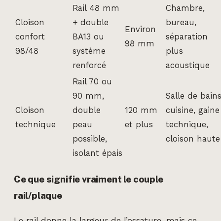
Rail 48 mm
Chambre,
Cloison
+ double
bureau,
Environ
confort
BA13 ou
séparation
98 mm
98/48
système
plus
renforcé
acoustique
Rail 70 ou
90 mm,
Salle de bains
Cloison
double
120 mm
cuisine, gaine
technique
peau
et plus
technique,
possible,
cloison haute
isolant épais
Ce que signifie vraiment le couple
rail/plaque
Le rail donne la largeur de l’ossature, mais ce