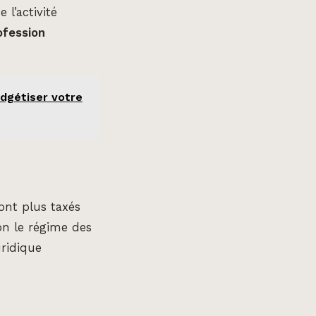
l’activité
ofession
udgétiser votre
sont plus taxés
on le régime des
uridique