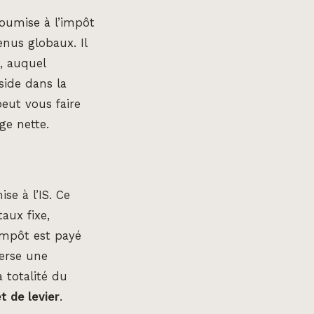
soumise à l’impôt
enus globaux. Il
, auquel
side dans la
eut vous faire
ge nette.
e à l’IS. Ce
taux fixe,
impôt est payé
verse une
 totalité du
t de levier
.