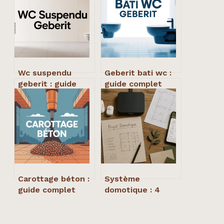
Wc suspendu
Geberit bati wc :
geberit : guide
guide complet
complet pour bien
pour bien choisir
choisir et poser
et bien poser
Carottage béton :
Système
guide complet
domotique : 4
pour percer
scénarios
proprement et en
d’automatisation
sécurité
pour réduire