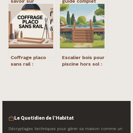
savoir sur
guide complet
l’enseigne, le site
pour bien choisir
et les alternatives
et installer
Coffrage placo
Escalier bois pour
sans rail :
piscine hors sol :
méthodes fiables
guide complet
et astuces de pro
pour bien choisir
Le Quotidien de l’Habitat
Décryptages techniques pour gérer sa maison comme un