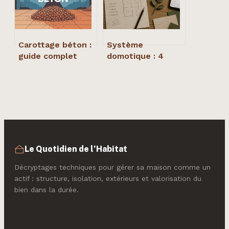
Carottage béton :
Système
guide complet
domotique : 4
pour percer
scénarios
proprement et en
d’automatisation
sécurité
pour réduire
durablement
votre facture de
chauffage
Le Quotidien de l’Habitat
Décryptages techniques pour gérer sa maison comme un
actif : structure, isolation, extérieurs et valorisation du
bien dans la durée.