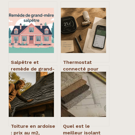
Salpêtre et
Thermostat
remède de grand-
connecté pour
mère : ce qu’il
radiateur : 15 %
faut vraiment
d’économies et
savoir
conformité
obligatoire pour
2030
Toiture en ardoise
Quel est le
: prix au m2,
meilleur isolant