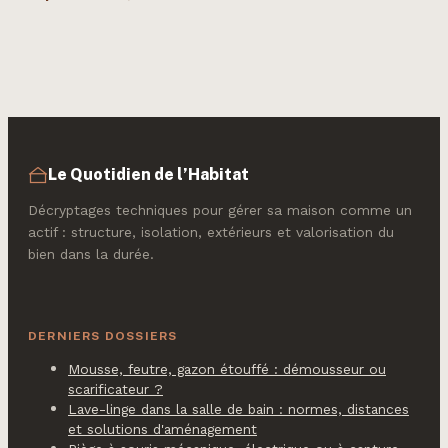
comparatif des
phonique ?
matériaux et
Comparatif des 5
facteurs de coût
matériaux les plus
efficaces
Le Quotidien de l’Habitat
Décryptages techniques pour gérer sa maison comme un
actif : structure, isolation, extérieurs et valorisation du
bien dans la durée.
DERNIERS DOSSIERS
Mousse, feutre, gazon étouffé : démousseur ou
scarificateur ?
Lave-linge dans la salle de bain : normes, distances
et solutions d'aménagement