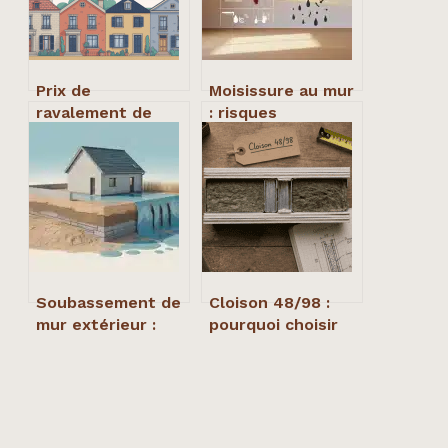
Prix de
Moisissure au mur
ravalement de
: risques
façade : tarifs au
sanitaires, causes
m², exemples et
réelles et seuil
aides
d’intervention
critique
Soubassement de
Cloison 48/98 :
mur extérieur :
pourquoi choisir
dosage 4 pour 10
cette épaisseur
et 2 gestes
pour gagner 47 dB
techniques pour
de silence
stopper les
remontées