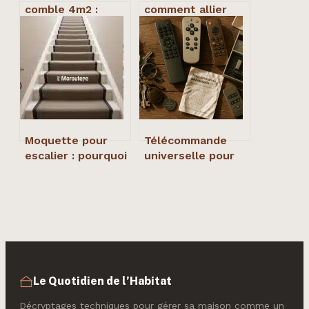
comble 4m2 :
comment allier
idées, plans et
design, praticité
erreurs à éviter
et décoration
Moquette pour
Télécommande
escalier : pourquoi
universelle pour
le mélange 80%
portail : évitez
laine et 20%
l’erreur de
polyamide est le
fréquence qui
choix ultime
rend votre achat
inutile
Le Quotidien de l’Habitat
Décryptages techniques pour gérer sa maison comme un