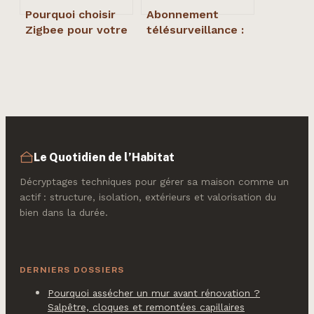
Pourquoi choisir
Abonnement
Zigbee pour votre
télésurveillance :
domotique :
4 critères pour
réseau maillé et 3
choisir la
réflexes de
protection idéale
stabilité
Le Quotidien de l’Habitat
Décryptages techniques pour gérer sa maison comme un
actif : structure, isolation, extérieurs et valorisation du
bien dans la durée.
DERNIERS DOSSIERS
Pourquoi assécher un mur avant rénovation ?
Salpêtre, cloques et remontées capillaires