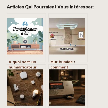
Articles Qui Pourraient Vous Intéresser :
À quoi sert un
Mur humide :
humidificateur
comment
d’air : bienfaits,
identifier les
usages et limites
causes et stopper
les dégradations
structurelles