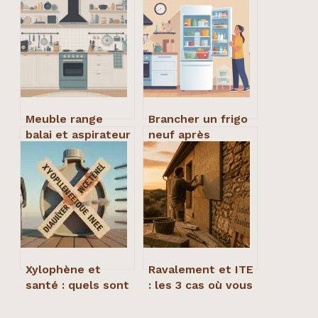
Meuble range
Brancher un frigo
balai et aspirateur
neuf après
: guide complet
transport : délai,
pour bien choisir
règles et erreurs
à éviter
Xylophène et
Ravalement et ITE
santé : quels sont
: les 3 cas où vous
les risques réels,
pouvez éviter
comment se
l’obligation