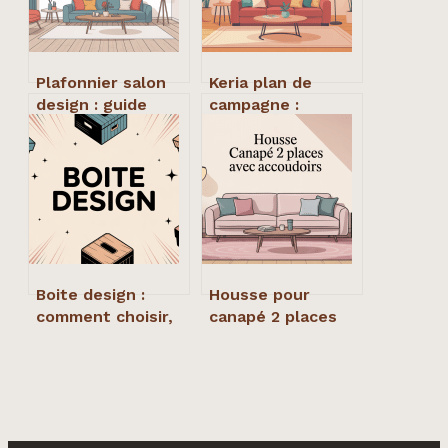
Plafonnier salon
Keria plan de
design : guide
campagne :
complet pour un
comment réussir
éclairage à la fois
votre éclairage de
déco et pratique
pièce
Boite design :
Housse pour
comment choisir,
canapé 2 places
créer et utiliser
avec accoudoirs :
un objet vraiment
le guide pour
différenciant
choisir sans se
tromper