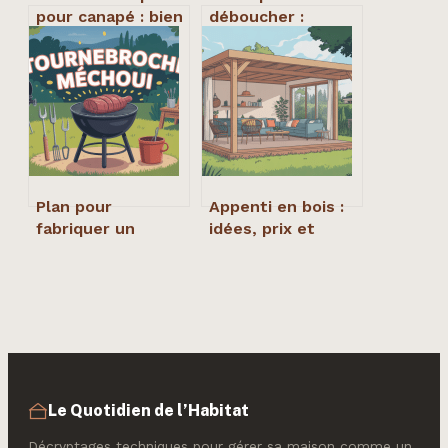
pour canapé : bien
déboucher :
choisir et installer
choisir et utiliser
sans erreur
l’outil efficace
pour canalisations
Plan pour
Appenti en bois :
fabriquer un
idées, prix et
tournebroche
conseils pour bien
méchoui maison :
le concevoir
guide complet
Le Quotidien de l’Habitat
Décryptages techniques pour gérer sa maison comme un