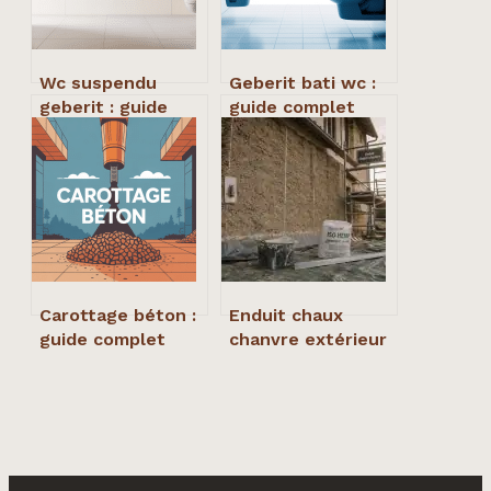
Wc suspendu
Geberit bati wc :
geberit : guide
guide complet
complet pour bien
pour bien choisir
choisir et poser
et bien poser
Carottage béton :
Enduit chaux
guide complet
chanvre extérieur
pour percer
: isoler sans
proprement et en
étouffer les murs
sécurité
anciens