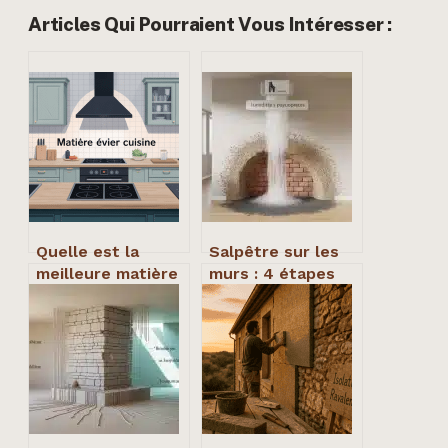
Articles Qui Pourraient Vous Intéresser :
Quelle est la
Salpêtre sur les
meilleure matière
murs : 4 étapes
pour un évier de
pour stopper les
cuisine : le guide
remontées
pour bien choisir
capillaires et
assainir votre
habitat