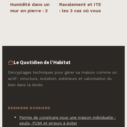
Humidité dans un
Ravalement et ITE
mur en pierre : 3
: les 3 cas où vous
signes d’alerte
pouvez éviter
pour protéger
l’obligation
votre bâti ancien
d’isoler
Le Quotidien de l’Habitat
Décryptages techniques pour gérer sa maison comme un
actif : structure, isolation, extérieurs et valorisation du
bien dans la durée.
DERNIERS DOSSIERS
Permis de construire pour une maison individuelle :
seuils, PCMI et erreurs à éviter