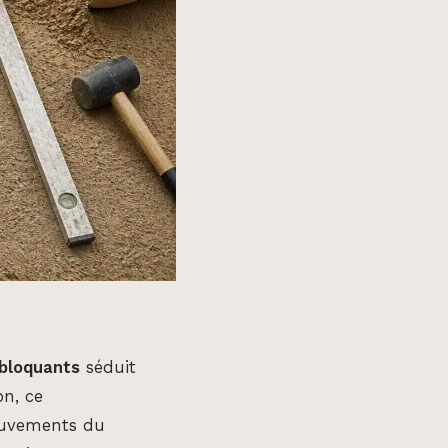
bloquants
séduit
on, ce
mouvements du