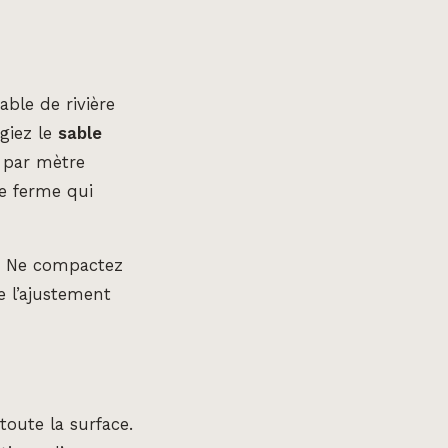
ble de rivière
égiez le
sable
 par mètre
se ferme qui
s. Ne compactez
e l’ajustement
oute la surface.