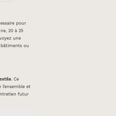
essaire pour
ne, 20 à 25
évoyez une
s bâtiments ou
extile
. Ce
e l’ensemble et
entretien futur