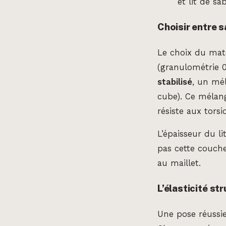
et lit de sa
Choisir entre s
Le choix du maté
(granulométrie 0
stabilisé
, un mé
cube). Ce mélang
résiste aux tors
L’épaisseur du l
pas cette couche
au maillet.
L’élasticité st
Une pose réussi