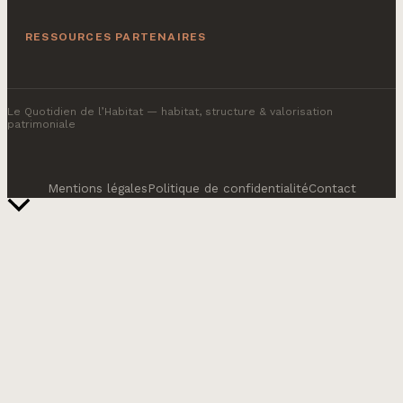
RESSOURCES PARTENAIRES
Le Quotidien de l’Habitat
— habitat, structure & valorisation
patrimoniale
Mentions légales
Politique de confidentialité
Contact
Retour
en
haut