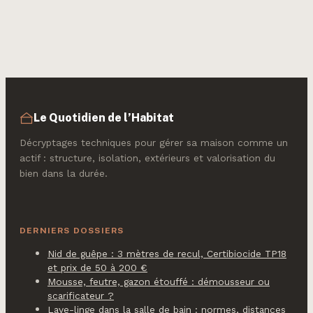
nuisance ou alerte
déclenchent
sur la santé de
l’impôt et
votre bâtiment ?
comment les
éviter
Le Quotidien de l’Habitat
Décryptages techniques pour gérer sa maison comme un
actif : structure, isolation, extérieurs et valorisation du
bien dans la durée.
DERNIERS DOSSIERS
Nid de guêpe : 3 mètres de recul, Certibiocide TP18
et prix de 50 à 200 €
Mousse, feutre, gazon étouffé : démousseur ou
scarificateur ?
Lave-linge dans la salle de bain : normes, distances