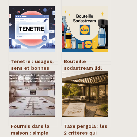
Tenetre : usages,
Bouteille
sens et bonnes
sodastream lidl :
pratiques autour
guide pratique
de ce terme
pour bien choisir
et payer moins
cher
Fourmis dans la
Taxe pergola : les
maison : simple
2 critères qui