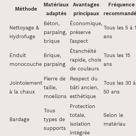
Matériaux
Avantages
Fréquence
Méthode
adaptés
principaux
recommand
Béton,
Économique,
Nettoyage &
Tous les 5 à 
parpaing,
préserve
Hydrofuge
ans
brique
l’aspect
Étanchéité
Enduit
Brique,
Tous les 15
rapide, choix
monocouche
parpaing
ans
de couleurs
Pierre de
Respect du
Jointoiement
Tous les 30 à
taille,
bâti ancien,
à la chaux
50 ans
moellons
esthétique
Protection
Tous
totale,
Selon le
Bardage
types de
isolation
matériau
supports
intégrée