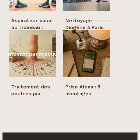
Aspirateur balai
Nettoyage
ou traineau :
Diogène à Paris :
comment choisir
pourquoi vider un
sans se tromper
logement
insalubre sans
désinfection est
une erreur grave
Traitement des
Prise Alexa : 5
poutres par
avantages
injection : la
concrets pour
méthode radicale
votre maison et 3
pour stopper les
erreurs de
insectes
configuration à
xylophages
éviter