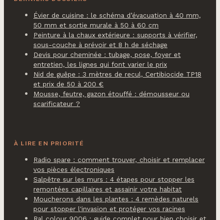
Évier de cuisine : le schéma d’évacuation à 40 mm,
50 mm et sortie murale à 50 à 60 cm
Peinture à la chaux extérieure : supports à vérifier,
sous-couche à prévoir et 8 h de séchage
Devis pour cheminée : tubage, pose, foyer et
entretien, les lignes qui font varier le prix
Nid de guêpe : 3 mètres de recul, Certibiocide TP18
et prix de 50 à 200 €
Mousse, feutre, gazon étouffé : démousseur ou
scarificateur ?
À LIRE EN PRIORITÉ
Radio spare : comment trouver, choisir et remplacer
vos pièces électroniques
Salpêtre sur les murs : 4 étapes pour stopper les
remontées capillaires et assainir votre habitat
Moucherons dans les plantes : 4 remèdes naturels
pour stopper l'invasion et protéger vos racines
Ral colour 9006 : guide complet pour bien choisir et