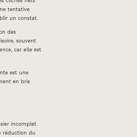
s clichés nets
ne tentative
blir un constat.
ion des
isoire, souvent
nce, car elle est
inte est une
ement en bris
ssier incomplet
e réduction du