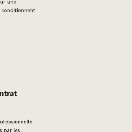
sur une
s conditionnent
ontrat
rofessionnelle
.
s par les