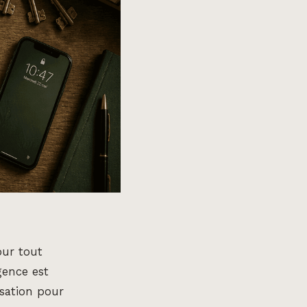
our tout
gence est
isation pour