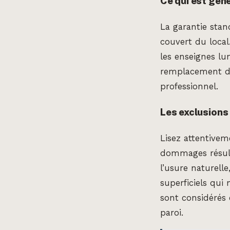
Ce qui est gén
La garantie stand
couvert du local.
les enseignes lu
remplacement du 
professionnel.
Les exclusions 
Lisez attentiveme
dommages résul
l’usure naturell
superficiels qui
sont considérés
paroi.