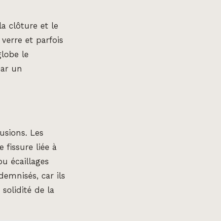
a clôture et le
 verre et parfois
globe le
par un
usions. Les
fissure liée à
ou écaillages
demnisés, car ils
olidité de la