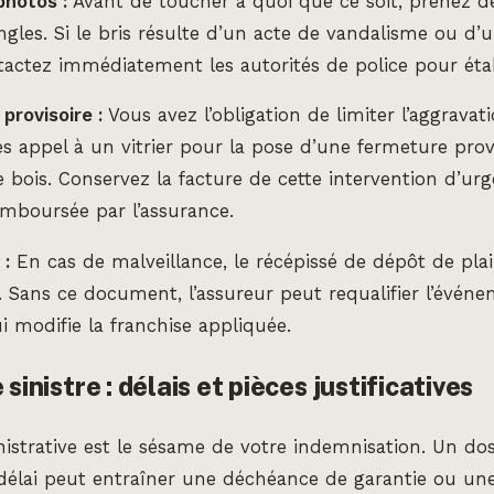
photos :
Avant de toucher à quoi que ce soit, prenez de
ngles. Si le bris résulte d’un acte de vandalisme ou d’u
ntactez immédiatement les autorités de police pour éta
provisoire :
Vous avez l’obligation de limiter l’aggravat
 appel à un vitrier pour la pose d’une fermeture prov
bois. Conservez la facture de cette intervention d’urge
mboursée par l’assurance.
 :
En cas de malveillance, le récépissé de dépôt de pla
e. Sans ce document, l’assureur peut requalifier l’évén
i modifie la franchise appliquée.
 sinistre : délais et pièces justificatives
istrative est le sésame de votre indemnisation. Un do
délai peut entraîner une déchéance de garantie ou un