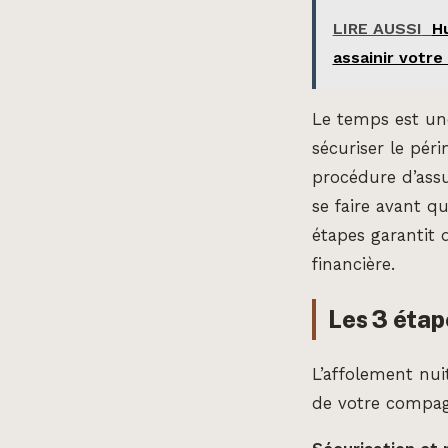
LIRE AUSSI
Hu
assainir votre
Le temps est une
sécuriser le pér
procédure d’ass
se faire avant q
étapes garantit q
financière.
Les 3 étap
L’affolement nui
de votre compagn