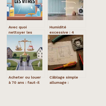
Avec quoi
Humidité
nettoyer les
excessive : 4
vitres : méthodes
signes d’alerte et
simples et
nos solutions
produits efficaces
naturelles pour
assainir votre
intérieur
Acheter ou louer
Câblage simple
à 70 ans : faut-il
allumage :
privilégier la
schéma,
sécurité
branchement et 3
patrimoniale, la
erreurs à éviter
liquidité financière